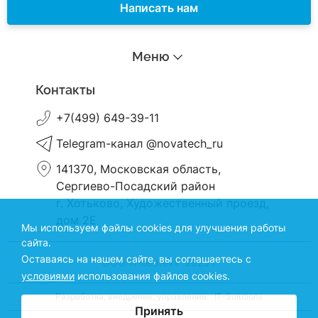
Написать нам
Меню
Контакты
+7(499) 649-39-11
Telegram-канал @novatech_ru
141370, Московская область,
Сергиево-Посадский район
г. Хотьково, Художественный проезд,
дом 2Е
Мы используем файлы cookies для улучшения работы
сайта.
Оставаясь на нашем сайте, вы соглашаетесь с
ООО «Новатех» 2025 г
условиями
использования файлов cookies.
Разработка, внедрение, управление.
IT-Solutions
Принять