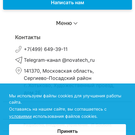
Написать нам
Меню
Контакты
+7(499) 649-39-11
Telegram-канал @novatech_ru
141370, Московская область,
Сергиево-Посадский район
г. Хотьково, Художественный проезд,
дом 2Е
Мы используем файлы cookies для улучшения работы
сайта.
Оставаясь на нашем сайте, вы соглашаетесь с
ООО «Новатех» 2025 г
условиями
использования файлов cookies.
Разработка, внедрение, управление.
IT-Solutions
Принять